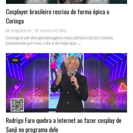
Cosplayer brasileiro recriou de forma épica o
Coringa
antigosnerds
outubro 07, 2023
Coringa é um dos personagens mais icônicos da DC Comics.
Justamente por isso, não é de hoje que …
POST
Rodrigo Faro quebra a internet ao fazer cosplay de
Sanji no programa dele