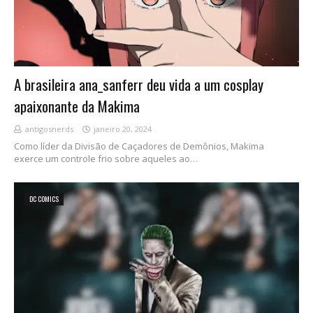
A brasileira ana_sanferr deu vida a um cosplay
apaixonante da Makima
antigosnerds
janeiro 20, 2024
Como líder da Divisão de Caçadores de Demônios, Makima
exerce um controle frio sobre aqueles ao…
DC COMICS