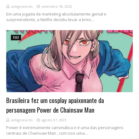
antigosnerds
setembro 18, 2023
Em uma jogada de marketing absolutamente genial e
surpreendente, a Netflix decidiu levar a brinc…
POST
Brasileira fez um cosplay apaixonante da
personagem Power de Chainsaw Man
antigosnerds
agosto 07, 2023
Power é extremamente carismática e é uma das personagens
centrais de Chainsaw Man , com isso uma…