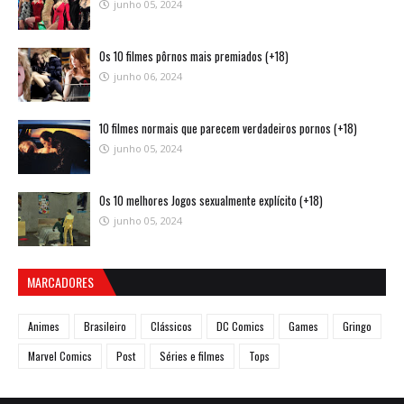
junho 05, 2024
Os 10 filmes pôrnos mais premiados (+18)
junho 06, 2024
10 filmes normais que parecem verdadeiros pornos (+18)
junho 05, 2024
Os 10 melhores Jogos sexualmente explícito (+18)
junho 05, 2024
MARCADORES
Animes
Brasileiro
Clássicos
DC Comics
Games
Gringo
Marvel Comics
Post
Séries e filmes
Tops