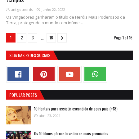
antigosnerds
junho 22, 2022
Os Vingadores ganharam o título de Heróis Mais Poderosos da
Terra, protegendo o mundo com inúme…
...
1
2
3
16
Page 1 of 16
SIGA NAS REDES SOCIAIS
POPULAR POSTS
10 Hentais para assistir escondido de seus pais (+18)
abril 23, 2021
Os 10 filmes pôrnos brasileiros mais premiados