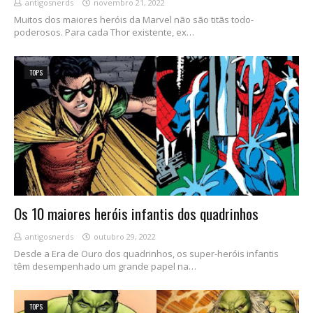
antigosnerds
novembro 21, 2022
Muitos dos maiores heróis da Marvel não são titãs todo-
poderosos. Para cada Thor existente, ex…
TOPS
Os 10 maiores heróis infantis dos quadrinhos
antigosnerds
outubro 29, 2022
Desde a Era de Ouro dos quadrinhos, os super-heróis infantis
têm desempenhado um grande papel na…
TOPS