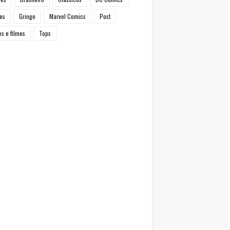
es
Gringo
Marvel Comics
Post
es e filmes
Tops