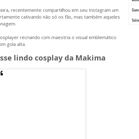
ileira, recentemente compartilhou em seu Instagram um
Gam
ertamente cativando não só os fãs, mas também aqueles
Séri
onagem.
cosplayer recriando com maestria o visual emblemático
m gola alta.
esse lindo cosplay da Makima