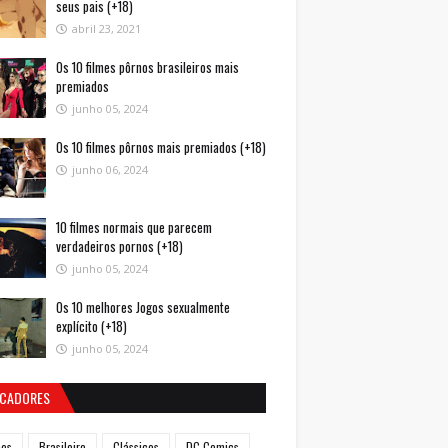
seus pais (+18)
abril 23, 2021
Os 10 filmes pôrnos brasileiros mais
premiados
junho 05, 2024
Os 10 filmes pôrnos mais premiados (+18)
junho 06, 2024
10 filmes normais que parecem
verdadeiros pornos (+18)
junho 05, 2024
Os 10 melhores Jogos sexualmente
explícito (+18)
junho 05, 2024
CADORES
mes
Brasileiro
Clássicos
DC Comics