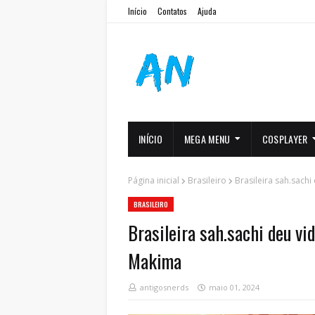
Início
Contatos
Ajuda
INÍCIO
MEGA MENU
COSPLAYER
Página inicial
Brasileiro
Brasileira sah.sach
BRASILEIRO
Brasileira sah.sachi deu vi
Makima
antigosnerds
maio 01, 2024