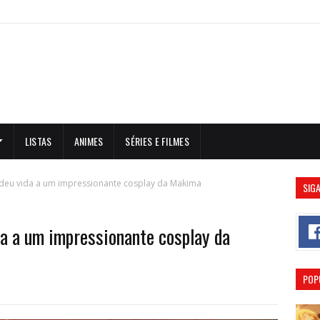
LISTAS
ANIMES
SÉRIES E FILMES
i deu vida a um impressionante cosplay da Makima
SIGA
da a um impressionante cosplay da
POP