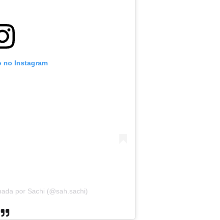
o no Instagram
hada por Sachi (@sah.sachi)