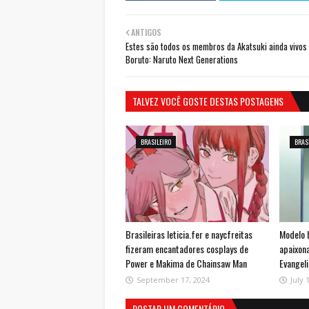
ANTIGOS
Estes são todos os membros da Akatsuki ainda vivos
Boruto: Naruto Next Generations
TALVEZ VOCÊ GOSTE DESTAS POSTAGENS
BRASILEIRO
BRAS
Brasileiras leticia.fer e naycfreitas
Modelo 
fizeram encantadores cosplays de
apaixon
Power e Makima de Chainsaw Man
Evangel
September 17, 2024
July 
POSTAR UM COMENTÁRIO