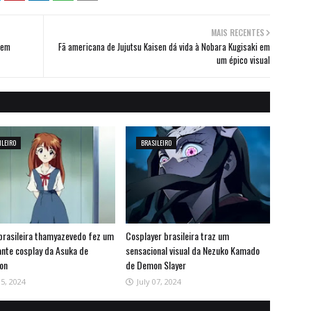
MAIS RECENTES
 em
Fã americana de Jujutsu Kaisen dá vida à Nobara Kugisaki em
um épico visual
ILEIRO
BRASILEIRO
brasileira thamyazevedo fez um
Cosplayer brasileira traz um
ante cosplay da Asuka de
sensacional visual da Nezuko Kamado
ion
de Demon Slayer
15, 2024
July 07, 2024