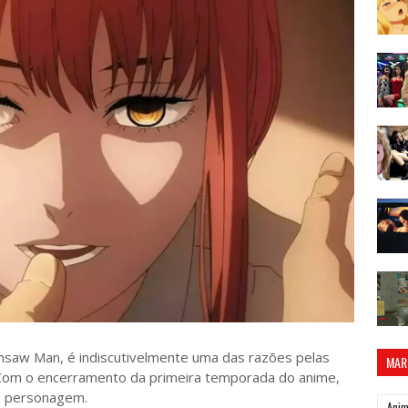
nsaw Man, é indiscutivelmente uma das razões pelas
MAR
 Com o encerramento da primeira temporada do anime,
à personagem.
Ani