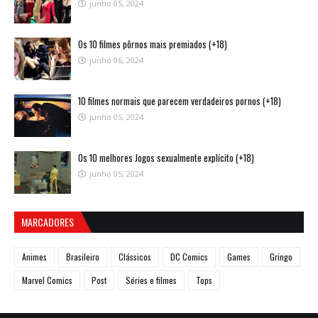
junho 05, 2024
Os 10 filmes pôrnos mais premiados (+18)
junho 06, 2024
10 filmes normais que parecem verdadeiros pornos (+18)
junho 05, 2024
Os 10 melhores Jogos sexualmente explícito (+18)
junho 05, 2024
MARCADORES
Animes
Brasileiro
Clássicos
DC Comics
Games
Gringo
Marvel Comics
Post
Séries e filmes
Tops