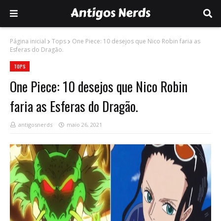
Página inicial
Tops
One Piece: 10 desejos que Nico Robin faria as
Esferas do Dragão.
TOPS
One Piece: 10 desejos que Nico Robin
faria as Esferas do Dragão.
antigosnerds
maio 26, 2021