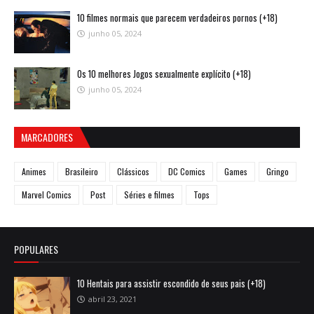
10 filmes normais que parecem verdadeiros pornos (+18)
junho 05, 2024
Os 10 melhores Jogos sexualmente explícito (+18)
junho 05, 2024
MARCADORES
Animes
Brasileiro
Clássicos
DC Comics
Games
Gringo
Marvel Comics
Post
Séries e filmes
Tops
POPULARES
10 Hentais para assistir escondido de seus pais (+18)
abril 23, 2021