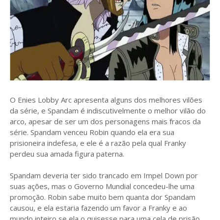
O Enies Lobby Arc apresenta alguns dos melhores vilões
da série, e Spandam é indiscutivelmente o melhor vilão do
arco, apesar de ser um dos personagens mais fracos da
série. Spandam venceu Robin quando ela era sua
prisioneira indefesa, e ele é a razão pela qual Franky
perdeu sua amada figura paterna.
Spandam deveria ter sido trancado em Impel Down por
suas ações, mas o Governo Mundial concedeu-lhe uma
promoção. Robin sabe muito bem quanta dor Spandam
causou, e ela estaria fazendo um favor a Franky e ao
mundo inteiro se ela o quisesse para uma cela de prisão.