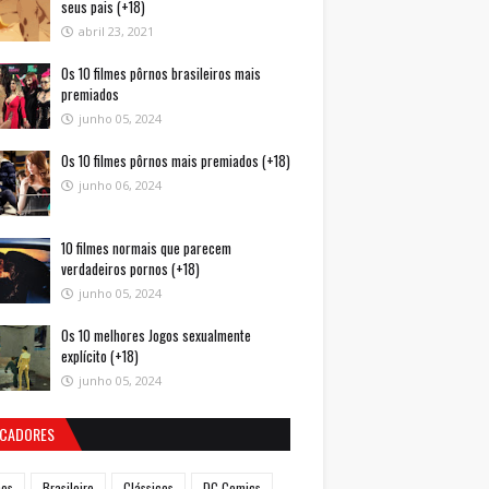
seus pais (+18)
abril 23, 2021
Os 10 filmes pôrnos brasileiros mais
premiados
junho 05, 2024
Os 10 filmes pôrnos mais premiados (+18)
junho 06, 2024
10 filmes normais que parecem
verdadeiros pornos (+18)
junho 05, 2024
Os 10 melhores Jogos sexualmente
explícito (+18)
junho 05, 2024
CADORES
mes
Brasileiro
Clássicos
DC Comics