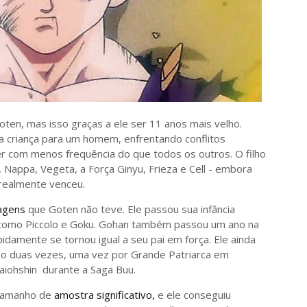
ten, mas isso graças a ele ser 11 anos mais velho.
a criança para um homem, enfrentando conflitos
r com menos frequência do que todos os outros. O filho
 Nappa, Vegeta, a Força Ginyu, Frieza e Cell - embora
e realmente venceu.
agens
que Goten não teve. Ele passou sua infância
 como Piccolo e Goku. Gohan também passou um ano na
damente se tornou igual a seu pai em força. Ele ainda
do duas vezes, uma vez por Grande Patriarca em
iohshin durante a Saga Buu.
 tamanho de
amostra significativo,
e ele conseguiu