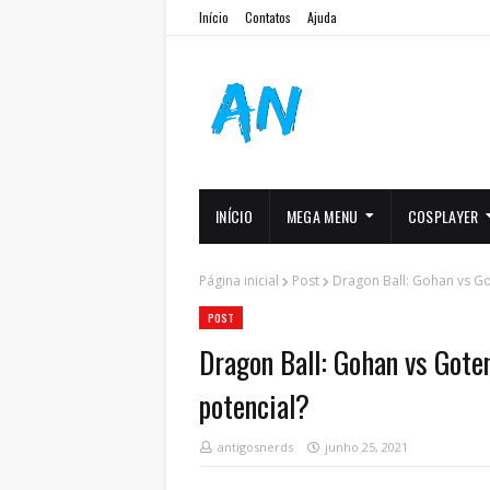
Início
Contatos
Ajuda
INÍCIO
MEGA MENU
COSPLAYER
Página inicial
Post
Dragon Ball: Gohan vs Go
POST
Dragon Ball: Gohan vs Goten
potencial?
antigosnerds
junho 25, 2021