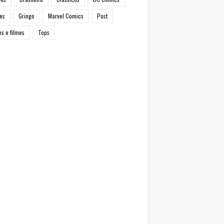
es
Gringo
Marvel Comics
Post
es e filmes
Tops