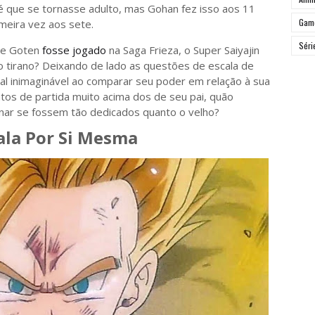
té que se tornasse adulto, mas Gohan fez isso aos 11
Gam
meira vez aos sete.
Séri
 se Goten
fosse jogado
na Saga Frieza, o Super Saiyajin
o tirano? Deixando de lado as questões de escala de
l inimaginável ao comparar seu poder em relação à sua
tos de partida muito acima dos de seu pai, quão
nar se fossem tão dedicados quanto o velho?
ala Por Si Mesma