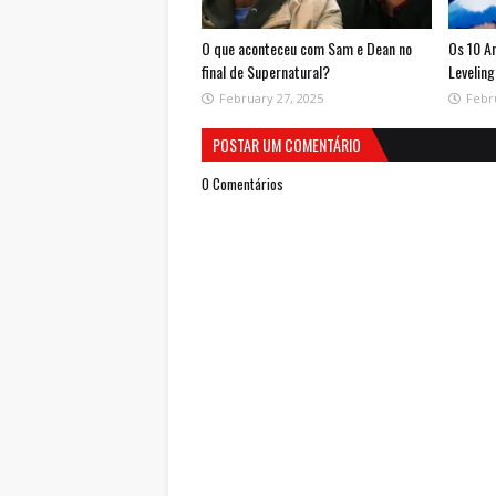
O que aconteceu com Sam e Dean no
Os 10 A
final de Supernatural?
Leveling
February 27, 2025
Febr
POSTAR UM COMENTÁRIO
0 Comentários