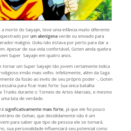
a morte do Saiyajin, teve uma infância muito diferente
sequestrado por
um alienígena
verde ou enviado para
perador maligno. Goku não estava por perto para dar a
 Apesar de sua vida confortável, Goten ainda quebra
ovem Super Saiyajin em quatro anos.
 tornar um Super Saiyajin tão jovem certamente indica
rodigioso irmão mais velho. Infelizmente, além da Saga
mente da fusão ao invés de seu próprio poder -, Goten
essária para ficar mais forte. Sua única batalha
ra Trunks durante o Torneio de Artes Marciais, e mesmo
 uma luta de verdade.
ará
significativamente mais forte
, já que ele foi pouco
ontrário de Gohan, que decididamente não é um
ovem para saber que tipo de pessoa ele se tornará.
ho, sua personalidade influenciará seu potencial como