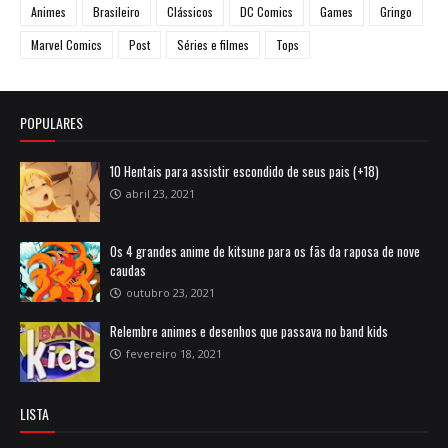
Animes
Brasileiro
Clássicos
DC Comics
Games
Gringo
Marvel Comics
Post
Séries e filmes
Tops
POPULARES
10 Hentais para assistir escondido de seus pais (+18)
abril 23, 2021
Os 4 grandes anime de kitsune para os fãs da raposa de nove
caudas
outubro 23, 2021
Relembre animes e desenhos que passava no band kids
fevereiro 18, 2021
LISTA