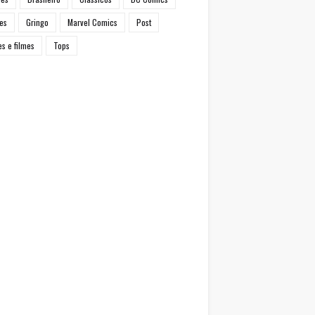
es
Gringo
Marvel Comics
Post
es e filmes
Tops