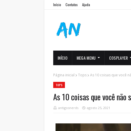
Início
Contatos
Ajuda
INÍCIO
MEGA MENU
COSPLAYER
Página inicial
Tops
As 10 coisas que você n
TOPS
As 10 coisas que você não 
antigosnerds
agosto 25, 2021