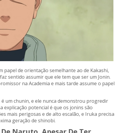
 papel de orientação semelhante ao de Kakashi,
 faz sentido assumir que ele tem que ser um Jonin.
n promissor na Academia e mais tarde assume o papel
a é um chunin, e ele nunca demonstrou progredir
a explicação potencial é que os jonins são
 mais perigosas e de alto escalão, e Iruka precisa
xima geração de shinobi.
e De Naruto, Apesar De Ter