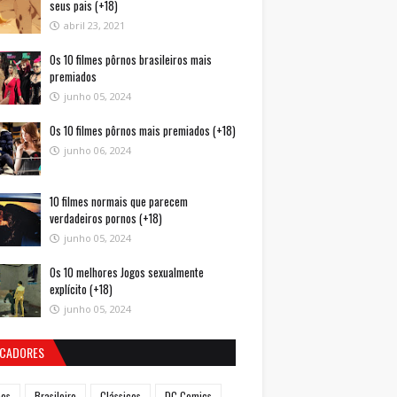
seus pais (+18)
abril 23, 2021
Os 10 filmes pôrnos brasileiros mais
premiados
junho 05, 2024
Os 10 filmes pôrnos mais premiados (+18)
junho 06, 2024
10 filmes normais que parecem
verdadeiros pornos (+18)
junho 05, 2024
Os 10 melhores Jogos sexualmente
explícito (+18)
junho 05, 2024
CADORES
mes
Brasileiro
Clássicos
DC Comics