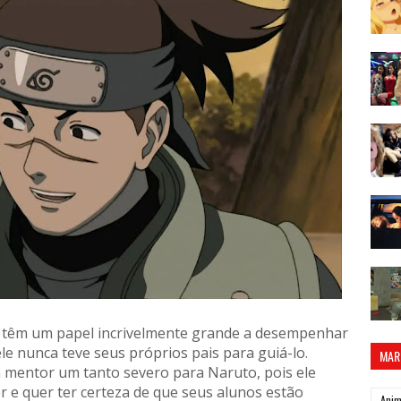
s
têm um papel incrivelmente grande a desempenhar
ele nunca teve seus próprios pais para guiá-lo.
MAR
um mentor um tanto severo para Naruto, pois ele
 e quer ter certeza de que seus alunos estão
Ani