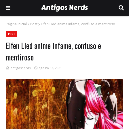
Página inicial
Post
Elfen Lied anime infame, confuso e mentiroso
POST
Elfen Lied anime infame, confuso e
mentiroso
antigosnerds
agosto 13, 2021