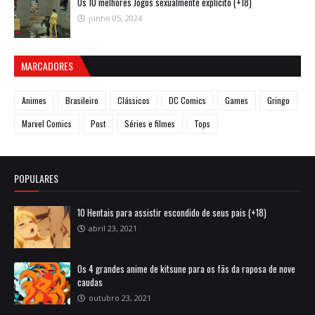
Os 10 melhores Jogos sexualmente explícito (+18)
junho 05, 2024
MARCADORES
Animes
Brasileiro
Clássicos
DC Comics
Games
Gringo
Marvel Comics
Post
Séries e filmes
Tops
POPULARES
10 Hentais para assistir escondido de seus pais (+18)
abril 23, 2021
Os 4 grandes anime de kitsune para os fãs da raposa de nove
caudas
outubro 23, 2021