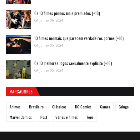
Os 10 filmes pôrnos mais premiados (+18)
junho 06, 2024
10 filmes normais que parecem verdadeiros pornos (+18)
junho 05, 2024
Os 10 melhores Jogos sexualmente explícito (+18)
junho 05, 2024
MARCADORES
Animes
Brasileiro
Clássicos
DC Comics
Games
Gringo
Marvel Comics
Post
Séries e filmes
Tops