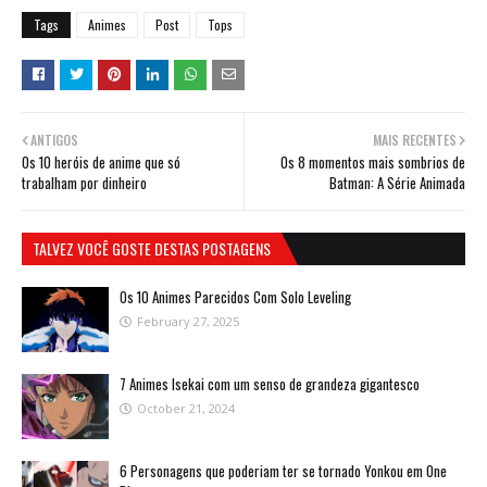
Tags
Animes
Post
Tops
ANTIGOS
MAIS RECENTES
Os 10 heróis de anime que só
Os 8 momentos mais sombrios de
trabalham por dinheiro
Batman: A Série Animada
TALVEZ VOCÊ GOSTE DESTAS POSTAGENS
Os 10 Animes Parecidos Com Solo Leveling
February 27, 2025
7 Animes Isekai com um senso de grandeza gigantesco
October 21, 2024
6 Personagens que poderiam ter se tornado Yonkou em One