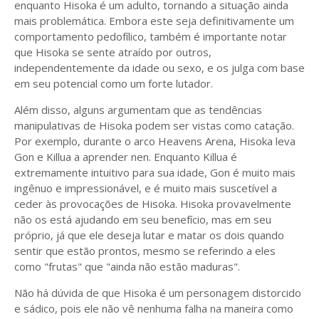
enquanto Hisoka é um adulto, tornando a situação ainda
mais problemática. Embora este seja definitivamente um
comportamento pedofílico, também é importante notar
que Hisoka se sente atraído por outros,
independentemente da idade ou sexo, e os julga com base
em seu potencial como um forte lutador.
Além disso, alguns argumentam que as tendências
manipulativas de Hisoka podem ser vistas como catação.
Por exemplo, durante o arco Heavens Arena, Hisoka leva
Gon e Killua a aprender nen. Enquanto Killua é
extremamente intuitivo para sua idade, Gon é muito mais
ingênuo e impressionável, e é muito mais suscetível a
ceder às provocações de Hisoka. Hisoka provavelmente
não os está ajudando em seu benefício, mas em seu
próprio, já que ele deseja lutar e matar os dois quando
sentir que estão prontos, mesmo se referindo a eles
como "frutas" que "ainda não estão maduras".
Não há dúvida de que Hisoka é um personagem distorcido
e sádico, pois ele não vê nenhuma falha na maneira como