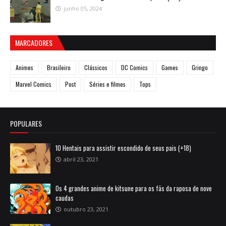
junho 05, 2024
MARCADORES
Animes
Brasileiro
Clássicos
DC Comics
Games
Gringo
Marvel Comics
Post
Séries e filmes
Tops
POPULARES
10 Hentais para assistir escondido de seus pais (+18)
abril 23, 2021
Os 4 grandes anime de kitsune para os fãs da raposa de nove
caudas
outubro 23, 2021