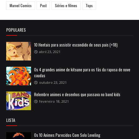
Marvel Comics
Post
Séries e filmes
Tops
POPULARES
10 Hentais para assistir escondido de seus pais (+18)
abril 23, 2021
Os 4 grandes anime de kitsune para os fãs da raposa de nove
caudas
outubro 23, 2021
Relembre animes e desenhos que passava no band kids
fevereiro 18, 2021
LISTA
Os 10 Animes Parecidos Com Solo Leveling