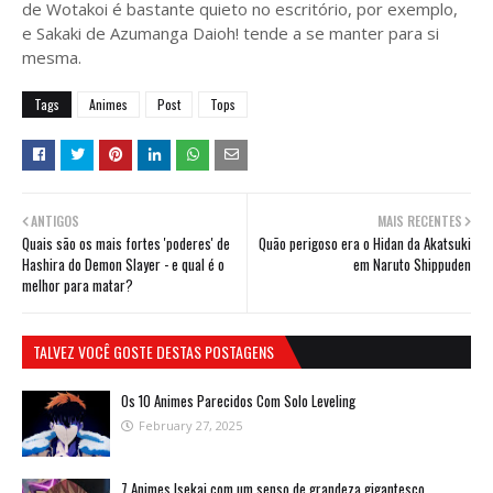
de Wotakoi é bastante quieto no escritório, por exemplo,
e Sakaki de Azumanga Daioh! tende a se manter para si
mesma.
Tags
Animes
Post
Tops
ANTIGOS
MAIS RECENTES
Quais são os mais fortes 'poderes' de
Quão perigoso era o Hidan da Akatsuki
Hashira do Demon Slayer - e qual é o
em Naruto Shippuden
melhor para matar?
TALVEZ VOCÊ GOSTE DESTAS POSTAGENS
Os 10 Animes Parecidos Com Solo Leveling
February 27, 2025
7 Animes Isekai com um senso de grandeza gigantesco