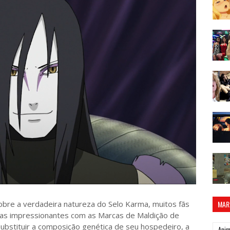
obre a verdadeira natureza do Selo Karma, muitos fãs
MAR
as impressionantes com as Marcas de Maldição de
ubstituir a composição genética de seu hospedeiro, a
Ani