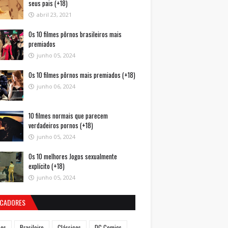
seus pais (+18)
abril 23, 2021
Os 10 filmes pôrnos brasileiros mais
premiados
junho 05, 2024
Os 10 filmes pôrnos mais premiados (+18)
junho 06, 2024
10 filmes normais que parecem
verdadeiros pornos (+18)
junho 05, 2024
Os 10 melhores Jogos sexualmente
explícito (+18)
junho 05, 2024
CADORES
mes
Brasileiro
Clássicos
DC Comics