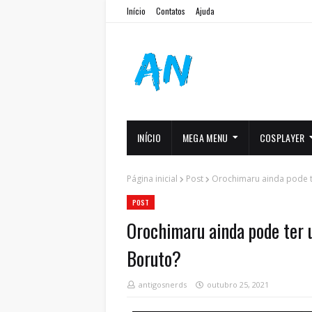
Início
Contatos
Ajuda
INÍCIO
MEGA MENU
COSPLAYER
Página inicial
Post
Orochimaru ainda pode 
POST
Orochimaru ainda pode ter
Boruto?
antigosnerds
outubro 25, 2021