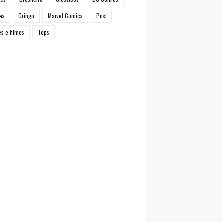
es
Gringo
Marvel Comics
Post
es e filmes
Tops