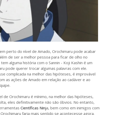
nem perto do nível de Amado, Orochimaru pode acabar
lém de ser a melhor pessoa para ficar de olho no
tem alguma história com o Sannin - Koji Kashin é um
maru pode querer trocar algumas palavras com ele.
fosse complicada na melhor das hipóteses, é improvável
om as ações de Amado em relação ao cadáver e ao
quipe.
l de Orochimaru é mínimo, na melhor das hipóteses,
olta, eles definitivamente não são óbvios. No entanto,
Ferramentas
Científicas Ninj
a, bem como em inimigos com
 Orochimaru faria mais sentido se acontecesse agora.