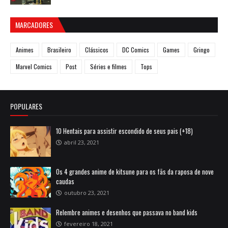
MARCADORES
Animes
Brasileiro
Clássicos
DC Comics
Games
Gringo
Marvel Comics
Post
Séries e filmes
Tops
POPULARES
10 Hentais para assistir escondido de seus pais (+18)
abril 23, 2021
Os 4 grandes anime de kitsune para os fãs da raposa de nove
caudas
outubro 23, 2021
Relembre animes e desenhos que passava no band kids
fevereiro 18, 2021