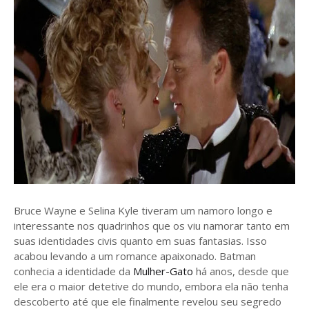
Bruce Wayne e Selina Kyle tiveram um namoro longo e
interessante nos quadrinhos que os viu namorar tanto em
suas identidades civis quanto em suas fantasias. Isso
acabou levando a um romance apaixonado. Batman
conhecia a identidade da
Mulher-Gato
há anos, desde que
ele era o maior detetive do mundo, embora ela não tenha
descoberto até que ele finalmente revelou seu segredo