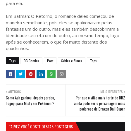
para ela.
Em Batman: O Retorno, o romance deles começou de
maneira semelhante, pois eles se apaixonaram pelas
fantasias um do outro, mas eles também descobriram a
identidade secreta um do outro, ao mesmo tempo, logo
após se conhecerem, o que foi muito distante dos
quadrinhos.
Tags
DC Comics
Post
Séries e filmes
Tops
ANTIGOS
MAIS RECENTES
Como Ash ganhou, depois perdeu,
Por que o vilão mais forte de DBZ
Togepi para Misty em Pokémon ?
ainda pode ser o personagem mais
poderoso de Dragon Ball Super
TALVEZ VOCÊ GOSTE DESTAS POSTAGENS