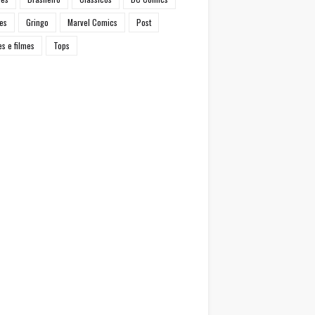
es
Gringo
Marvel Comics
Post
es e filmes
Tops