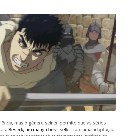
ência, mas o gênero seinen permite que as séries
tas.
Beserk, um mangá best-seller
com uma adaptação