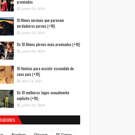
premiados
junho 05, 2024
10 filmes normais que parecem
verdadeiros pornos (+18)
junho 05, 2024
Os 10 filmes pôrnos mais premiados (+18)
junho 06, 2024
10 Hentais para assistir escondido de
seus pais (+18)
abril 23, 2021
Os 10 melhores Jogos sexualmente
explícito (+18)
junho 05, 2024
CADORES
mes
Brasileiro
Clássicos
DC Comics