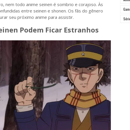
o, nem todo anime seinen é sombrio e corajoso. Às
Gam
nfundidas entre seinen e shonen. Os fãs do gênero
rar seu próximo anime para assistir.
Séri
Seinen Podem Ficar Estranhos