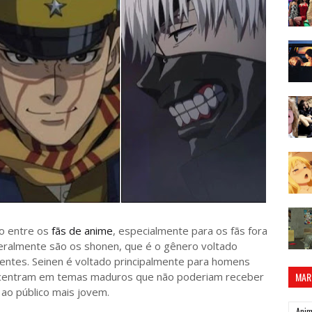
o entre os
fãs de anime
, especialmente para os fãs fora
eralmente são os shonen, que é o gênero voltado
centes. Seinen é voltado principalmente para homens
concentram em temas maduros que não poderiam receber
MAR
 ao público mais jovem.
Ani