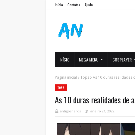
Início
Contatos
Ajuda
INÍCIO
MEGA MENU
COSPLAYER
Página inicial
Tops
As 10 duras realidades d
TOPS
As 10 duras realidades de a
antigosnerds
janeiro 21, 2022