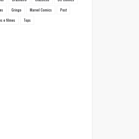
es
Gringo
Marvel Comics
Post
es e filmes
Tops