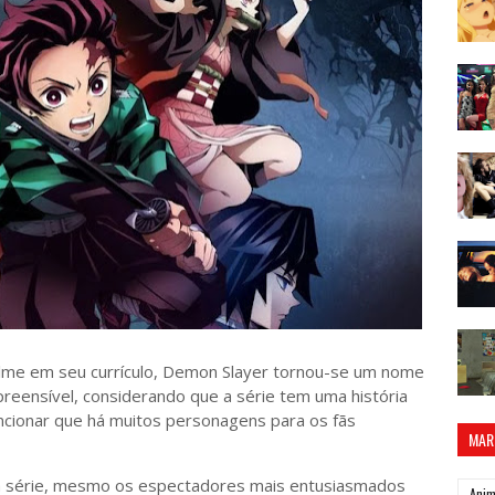
me em seu currículo, Demon Slayer tornou-se um nome
preensível, considerando que a série tem uma história
ncionar que há muitos personagens para os fãs
MAR
 a série, mesmo os espectadores mais entusiasmados
Ani