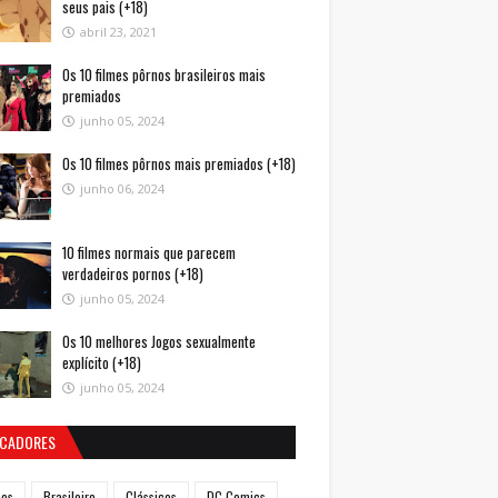
seus pais (+18)
abril 23, 2021
Os 10 filmes pôrnos brasileiros mais
premiados
junho 05, 2024
Os 10 filmes pôrnos mais premiados (+18)
junho 06, 2024
10 filmes normais que parecem
verdadeiros pornos (+18)
junho 05, 2024
Os 10 melhores Jogos sexualmente
explícito (+18)
junho 05, 2024
CADORES
mes
Brasileiro
Clássicos
DC Comics