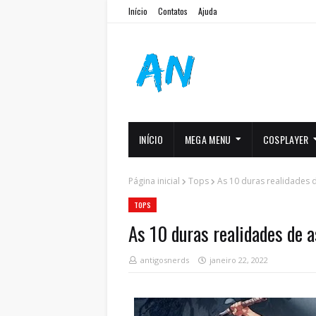
Início
Contatos
Ajuda
INÍCIO
MEGA MENU
COSPLAYER
Página inicial
Tops
As 10 duras realidades d
TOPS
As 10 duras realidades de 
antigosnerds
janeiro 22, 2022