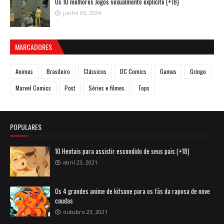
Os 10 melhores Jogos sexualmente explícito (+18)
junho 05, 2024
MARCADORES
Animes
Brasileiro
Clássicos
DC Comics
Games
Gringo
Marvel Comics
Post
Séries e filmes
Tops
POPULARES
10 Hentais para assistir escondido de seus pais (+18)
abril 23, 2021
Os 4 grandes anime de kitsune para os fãs da raposa de nove
caudas
outubro 23, 2021