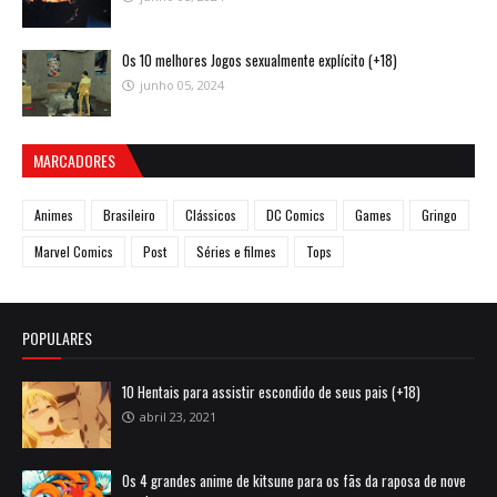
Os 10 melhores Jogos sexualmente explícito (+18)
junho 05, 2024
MARCADORES
Animes
Brasileiro
Clássicos
DC Comics
Games
Gringo
Marvel Comics
Post
Séries e filmes
Tops
POPULARES
10 Hentais para assistir escondido de seus pais (+18)
abril 23, 2021
Os 4 grandes anime de kitsune para os fãs da raposa de nove