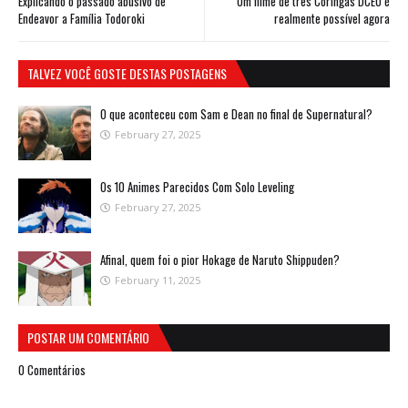
Explicando o passado abusivo de
Um filme de três Coringas DCEU é
Endeavor a Família Todoroki
realmente possível agora
TALVEZ VOCÊ GOSTE DESTAS POSTAGENS
O que aconteceu com Sam e Dean no final de Supernatural?
February 27, 2025
Os 10 Animes Parecidos Com Solo Leveling
February 27, 2025
Afinal, quem foi o pior Hokage de Naruto Shippuden?
February 11, 2025
POSTAR UM COMENTÁRIO
0 Comentários