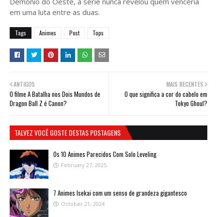
Demônio do Oeste, a série nunca revelou quem venceria
em uma luta entre as duas.
Tags
Animes
Post
Tops
ANTIGOS
MAIS RECENTES
O filme A Batalha nos Dois Mundos de
O que significa a cor do cabelo em
Dragon Ball Z é Canon?
Tokyo Ghoul?
TALVEZ VOCÊ GOSTE DESTAS POSTAGENS
Os 10 Animes Parecidos Com Solo Leveling
February 27, 2025
7 Animes Isekai com um senso de grandeza gigantesco
October 21, 2024