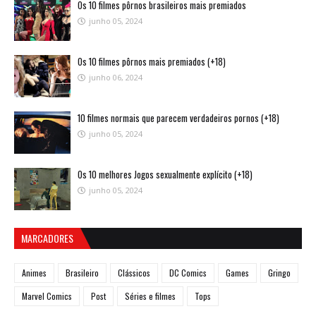
Os 10 filmes pôrnos brasileiros mais premiados
junho 05, 2024
Os 10 filmes pôrnos mais premiados (+18)
junho 06, 2024
10 filmes normais que parecem verdadeiros pornos (+18)
junho 05, 2024
Os 10 melhores Jogos sexualmente explícito (+18)
junho 05, 2024
MARCADORES
Animes
Brasileiro
Clássicos
DC Comics
Games
Gringo
Marvel Comics
Post
Séries e filmes
Tops