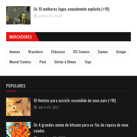
Os 10 melhores Jogos sexualmente explícito (+18)
junho 05, 2024
MARCADORES
Animes
Brasileiro
Clássicos
DC Comics
Games
Gringo
Marvel Comics
Post
Séries e filmes
Tops
POPULARES
10 Hentais para assistir escondido de seus pais (+18)
abril 23, 2021
Os 4 grandes anime de kitsune para os fãs da raposa de nove
caudas