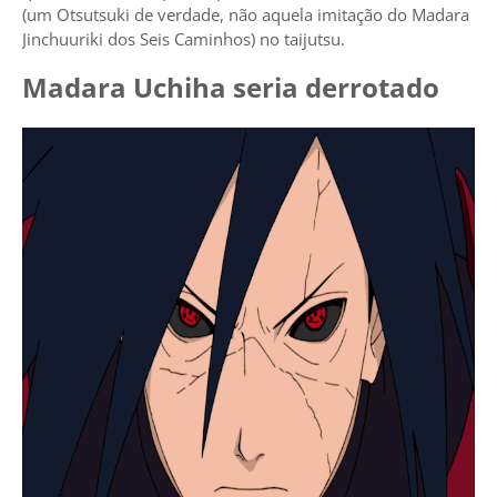
(um Otsutsuki de verdade, não aquela imitação do Madara
Jinchuuriki dos Seis Caminhos) no taijutsu.
Madara Uchiha seria derrotado