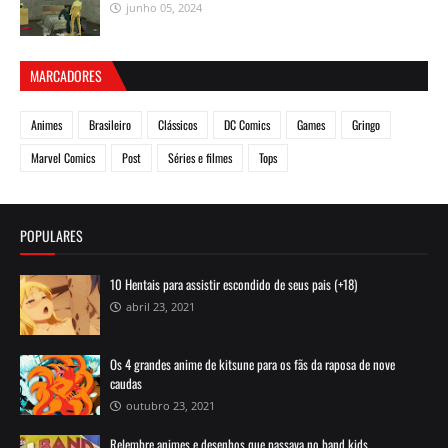
junho 05, 2024
MARCADORES
Animes
Brasileiro
Clássicos
DC Comics
Games
Gringo
Marvel Comics
Post
Séries e filmes
Tops
POPULARES
10 Hentais para assistir escondido de seus pais (+18)
abril 23, 2021
Os 4 grandes anime de kitsune para os fãs da raposa de nove
caudas
outubro 23, 2021
Relembre animes e desenhos que passava no band kids