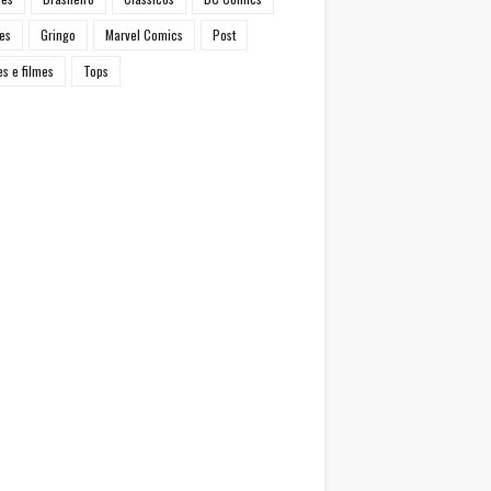
es
Gringo
Marvel Comics
Post
es e filmes
Tops