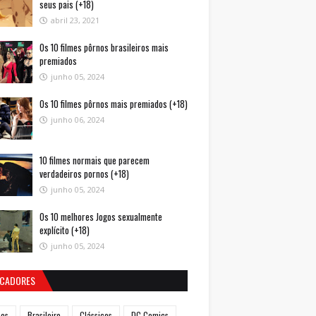
seus pais (+18)
abril 23, 2021
Os 10 filmes pôrnos brasileiros mais
premiados
junho 05, 2024
Os 10 filmes pôrnos mais premiados (+18)
junho 06, 2024
10 filmes normais que parecem
verdadeiros pornos (+18)
junho 05, 2024
Os 10 melhores Jogos sexualmente
explícito (+18)
junho 05, 2024
CADORES
mes
Brasileiro
Clássicos
DC Comics