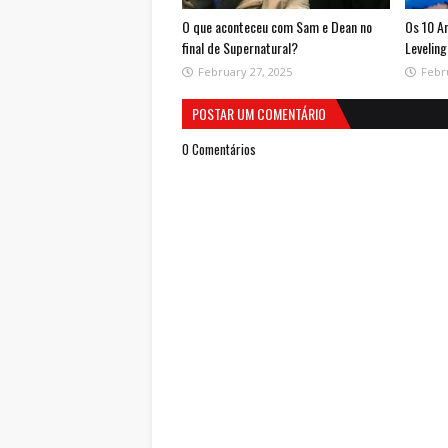
O que aconteceu com Sam e Dean no
Os 10 A
final de Supernatural?
Leveling
February 27, 2025
Febr
POSTAR UM COMENTÁRIO
0 Comentários