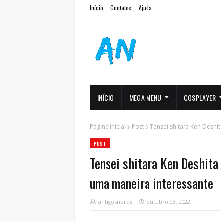
Início
Contatos
Ajuda
INÍCIO
MEGA MENU
COSPLAYER
Página inicial
Post
Tensei shitara Ken Deshi
POST
Tensei shitara Ken Deshita 
uma maneira interessante
antigosnerds
outubro 08, 2022