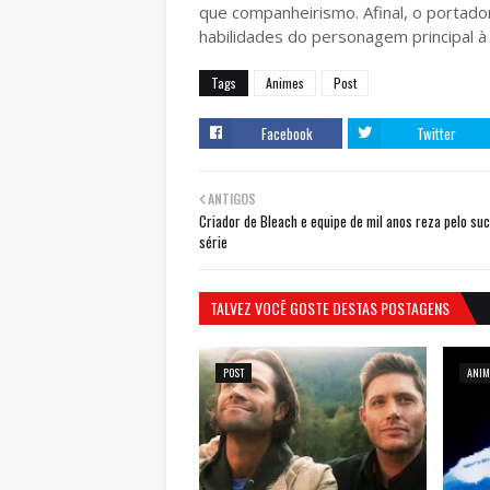
que companheirismo. Afinal, o porta
habilidades do personagem principal à 
Tags
Animes
Post
Facebook
Twitter
ANTIGOS
Criador de Bleach e equipe de mil anos reza pelo su
série
TALVEZ VOCÊ GOSTE DESTAS POSTAGENS
POST
ANIM