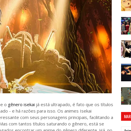
e o
gênero isekai
já está ultrapado, é fato que os títulos
ado - e há razões para isso. Os animes Isekai
MAR
ressante com seus personagens principais, facilitando a
as com tantos títulos saturando o gênero, está se
hegados encontrar um anime do gênero diferente. Há, no
Ani