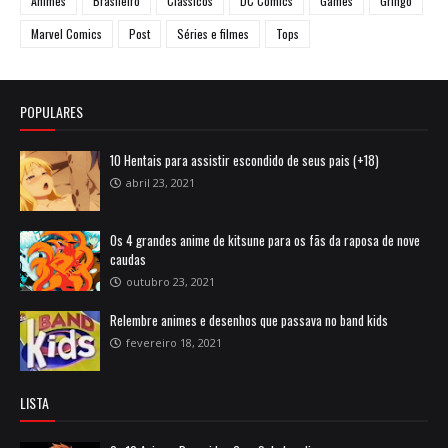
Animes
Brasileiro
Clássicos
DC Comics
Games
Gringo
Marvel Comics
Post
Séries e filmes
Tops
POPULARES
10 Hentais para assistir escondido de seus pais (+18)
abril 23, 2021
Os 4 grandes anime de kitsune para os fãs da raposa de nove
caudas
outubro 23, 2021
Relembre animes e desenhos que passava no band kids
fevereiro 18, 2021
LISTA