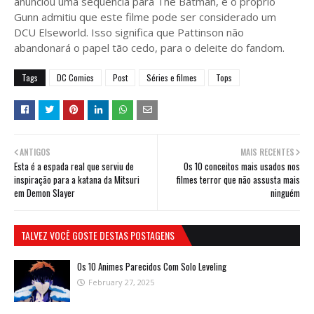
anunciou uma sequência para The Batman, e o próprio
Gunn admitiu que este filme pode ser considerado um
DCU Elseworld. Isso significa que Pattinson não
abandonará o papel tão cedo, para o deleite do fandom.
Tags
DC Comics
Post
Séries e filmes
Tops
ANTIGOS
MAIS RECENTES
Esta é a espada real que serviu de
Os 10 conceitos mais usados nos
inspiração para a katana da Mitsuri
filmes terror que não assusta mais
em Demon Slayer
ninguém
TALVEZ VOCÊ GOSTE DESTAS POSTAGENS
Os 10 Animes Parecidos Com Solo Leveling
February 27, 2025