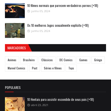
10 filmes normais que parecem verdadeiros pornos (+18)
junho 05, 2024
Os 10 melhores Jogos sexualmente explícito (+18)
junho 05, 2024
MARCADORES
Animes
Brasileiro
Clássicos
DC Comics
Games
Gringo
Marvel Comics
Post
Séries e filmes
Tops
POPULARES
10 Hentais para assistir escondido de seus pais (+18)
abril 23, 2021