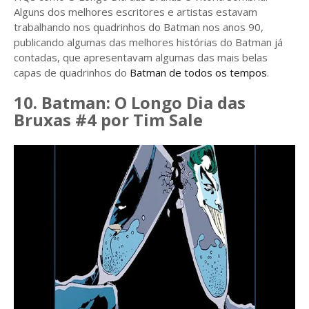
Alguns dos melhores escritores e artistas estavam
trabalhando nos quadrinhos do Batman nos anos 90,
publicando algumas das melhores histórias do Batman já
contadas, que apresentavam algumas das mais belas
capas de quadrinhos do
Batman de todos os tempos
.
10. Batman: O Longo Dia das
Bruxas #4 por Tim Sale