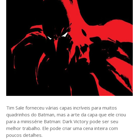
Tim Sale forneceu várias capas incríveis para muitos
quadrinhos do Batman, mas a arte da capa que ele criou
para a minissérie Batman: Dark Victory pode ser seu
melhor trabalho. Ele pode criar uma cena inteira com
poucos detalhes.