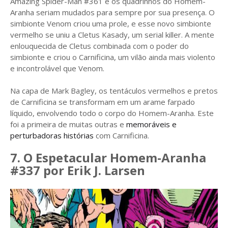
Amazing Spider-Man #361 e os quadrinhos do Homem-
Aranha seriam mudados para sempre por sua presença. O
simbionte Venom criou uma prole, e esse novo simbionte
vermelho se uniu a Cletus Kasady, um serial killer. A mente
enlouquecida de Cletus combinada com o poder do
simbionte e criou o Carnificina, um vilão ainda mais violento
e incontrolável que Venom.
Na capa de Mark Bagley, os tentáculos vermelhos e pretos
de Carnificina se transformam em um arame farpado
líquido, envolvendo todo o corpo do Homem-Aranha. Este
foi a primeira de muitas outras e
memoráveis ​​e
perturbadoras histórias
com Carnificina.
7. O Espetacular Homem-Aranha
#337 por Erik J. Larsen