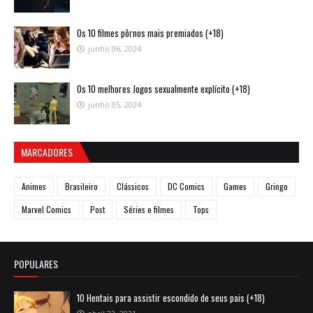
Os 10 filmes pôrnos mais premiados (+18)
junho 06, 2024
Os 10 melhores Jogos sexualmente explícito (+18)
junho 05, 2024
MARCADORES
Animes
Brasileiro
Clássicos
DC Comics
Games
Gringo
Marvel Comics
Post
Séries e filmes
Tops
POPULARES
10 Hentais para assistir escondido de seus pais (+18)