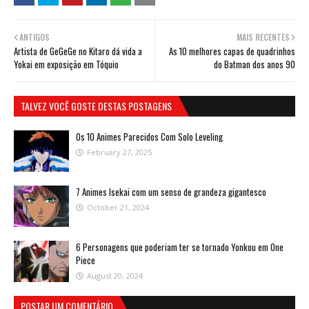
ANTIGOS
MAIS RECENTES
Artista de GeGeGe no Kitaro dá vida a
As 10 melhores capas de quadrinhos
Yokai em exposição em Tóquio
do Batman dos anos 90
TALVEZ VOCÊ GOSTE DESTAS POSTAGENS
Os 10 Animes Parecidos Com Solo Leveling
February 27, 2025
7 Animes Isekai com um senso de grandeza gigantesco
October 21, 2024
6 Personagens que poderiam ter se tornado Yonkou em One
Piece
August 20, 2024
POSTAR UM COMENTÁRIO