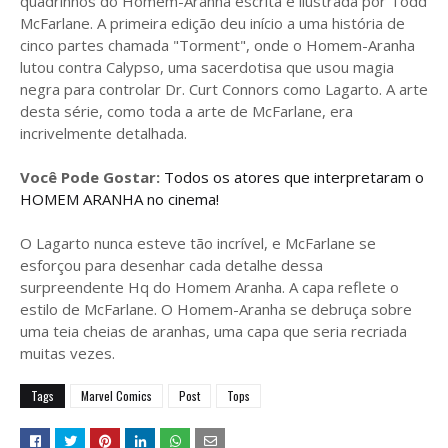
quadrinhos do Homem-Aranha escrita e ilustrada por Todd
McFarlane. A primeira edição deu início a uma história de
cinco partes chamada "Torment", onde o Homem-Aranha
lutou contra Calypso, uma sacerdotisa que usou magia
negra para controlar Dr. Curt Connors como Lagarto. A arte
desta série, como toda a arte de McFarlane, era
incrivelmente detalhada.
Você Pode Gostar:
Todos os atores que interpretaram o
HOMEM ARANHA no cinema!
O Lagarto nunca esteve tão incrível, e McFarlane se
esforçou para desenhar cada detalhe dessa
surpreendente Hq do Homem Aranha. A capa reflete o
estilo de McFarlane. O Homem-Aranha se debruça sobre
uma teia cheias de aranhas, uma capa que seria recriada
muitas vezes.
Tags
Marvel Comics
Post
Tops