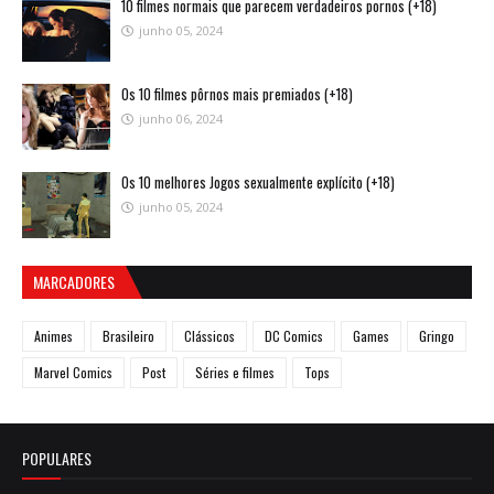
10 filmes normais que parecem verdadeiros pornos (+18)
junho 05, 2024
Os 10 filmes pôrnos mais premiados (+18)
junho 06, 2024
Os 10 melhores Jogos sexualmente explícito (+18)
junho 05, 2024
MARCADORES
Animes
Brasileiro
Clássicos
DC Comics
Games
Gringo
Marvel Comics
Post
Séries e filmes
Tops
POPULARES