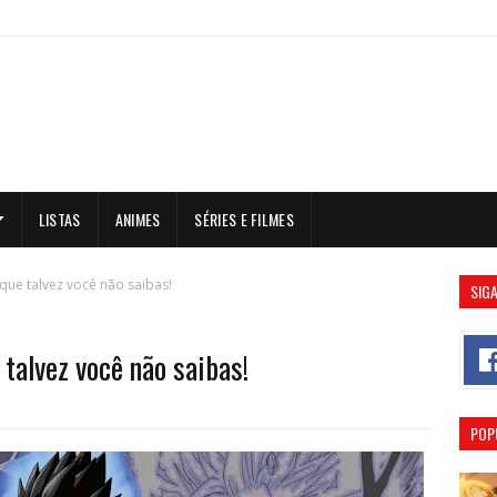
LISTAS
ANIMES
SÉRIES E FILMES
que talvez você não saibas!
SIGA
talvez você não saibas!
POP