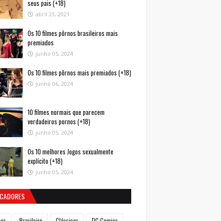
seus pais (+18)
abril 23, 2021
Os 10 filmes pôrnos brasileiros mais
premiados
junho 05, 2024
Os 10 filmes pôrnos mais premiados (+18)
junho 06, 2024
10 filmes normais que parecem
verdadeiros pornos (+18)
junho 05, 2024
Os 10 melhores Jogos sexualmente
explícito (+18)
junho 05, 2024
CADORES
mes
Brasileiro
Clássicos
DC Comics