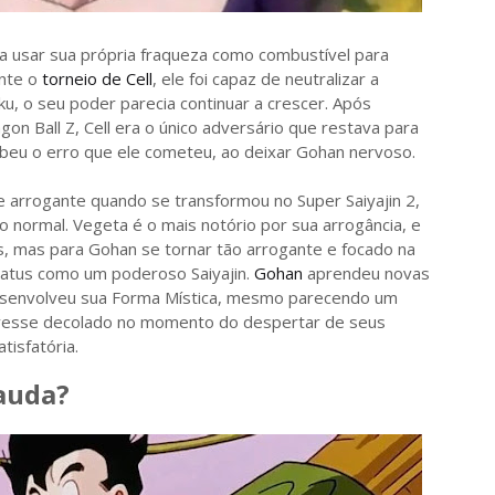
 usar sua própria fraqueza como combustível para
nte o
torneio de Cell
, ele foi capaz de neutralizar a
u, o seu poder parecia continuar a crescer. Após
gon Ball Z, Cell era o único adversário que restava para
beu o erro que ele cometeu, ao deixar Gohan nervoso.
arrogante quando se transformou no Super Saiyajin 2,
normal. Vegeta é o mais notório por sua arrogância, e
mas para Gohan se tornar tão arrogante e focado na
tatus como um poderoso Saiyajin.
Gohan
aprendeu novas
desenvolveu sua Forma Mística, mesmo parecendo um
tivesse decolado no momento do despertar de seus
tisfatória.
auda?