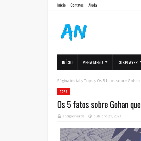
Início
Contatos
Ajuda
INÍCIO
MEGA MENU
COSPLAYER
Página inicial
Tops
Os 5 fatos sobre Gohan 
TOPS
Os 5 fatos sobre Gohan que 
antigosnerds
outubro 21, 2021