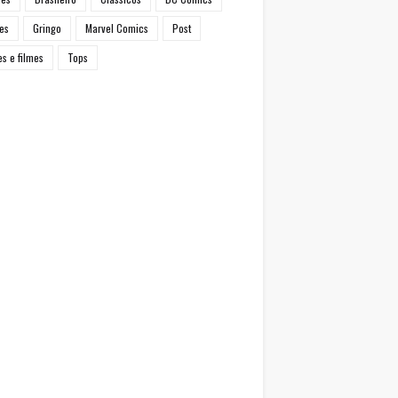
es
Gringo
Marvel Comics
Post
es e filmes
Tops