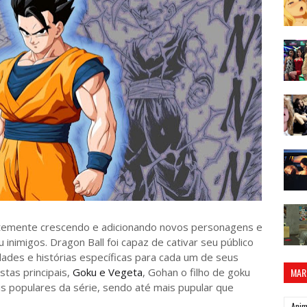
temente crescendo e adicionando novos personagens e
 inimigos. Dragon Ball foi capaz de cativar seu público
dades e histórias específicas para cada um de seus
tas principais,
Goku e Vegeta
, Gohan o filho de goku
MAR
 populares da série, sendo até mais pupular que
Ani