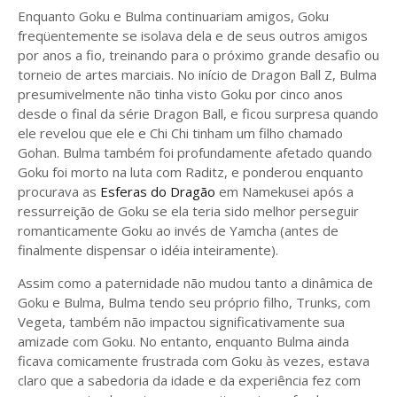
Enquanto Goku e Bulma continuariam amigos, Goku
freqüentemente se isolava dela e de seus outros amigos
por anos a fio, treinando para o próximo grande desafio ou
torneio de artes marciais. No início de Dragon Ball Z, Bulma
presumivelmente não tinha visto Goku por cinco anos
desde o final da série Dragon Ball, e ficou surpresa quando
ele revelou que ele e Chi Chi tinham um filho chamado
Gohan. Bulma também foi profundamente afetado quando
Goku foi morto na luta com Raditz, e ponderou enquanto
procurava as
Esferas do Dragão
em Namekusei após a
ressurreição de Goku se ela teria sido melhor perseguir
romanticamente Goku ao invés de Yamcha (antes de
finalmente dispensar o idéia inteiramente).
Assim como a paternidade não mudou tanto a dinâmica de
Goku e Bulma, Bulma tendo seu próprio filho, Trunks, com
Vegeta, também não impactou significativamente sua
amizade com Goku. No entanto, enquanto Bulma ainda
ficava comicamente frustrada com Goku às vezes, estava
claro que a sabedoria da idade e da experiência fez com