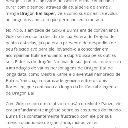
desejos. Como a amizade de Goku e Bulma continuan a
durar com o tempo, através da atual série de anime /
mangá
Dragon Ball Super
, veja como sua dinâmica evoluiu
ao longo dos anos e o que permaneceu o mesmo.
No início, a amizade de Goku e Bulma era de conveniência:
Goku se recusou a desistir de sua Esfera do Dragão de
quatro estrelas, já que era o presente de despedida de
seu falecido avô para ele, levando-o a concordar em
acompanhar Bulma enquanto a dupla busca pelas outras
seis Esferas do dragão. No final de sua jornada, que incluiu
a introdução de vários personagens de Dragon Ball de
longa data, como Mestre Kame e o eventual namorado de
Bulma, Yamcha, uma amizade genuína entre os dois
floresceu, que continuou ao longo da história abrangente
de Dragon Ball.
Com Goku criado em relativo reclusão no Monte Paozu, ele
era profundamente ingênuo sobre os costumes do mundo.
Bulma fica constantemente frustrado com ele por sua
imensa quantidade de ignorância, muitas vezes