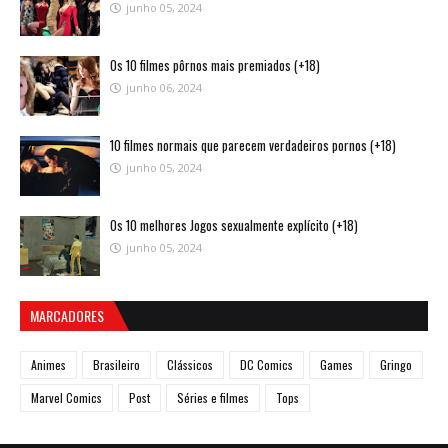
junho 05, 2024
Os 10 filmes pôrnos mais premiados (+18)
junho 06, 2024
10 filmes normais que parecem verdadeiros pornos (+18)
junho 05, 2024
Os 10 melhores Jogos sexualmente explícito (+18)
junho 05, 2024
MARCADORES
Animes
Brasileiro
Clássicos
DC Comics
Games
Gringo
Marvel Comics
Post
Séries e filmes
Tops