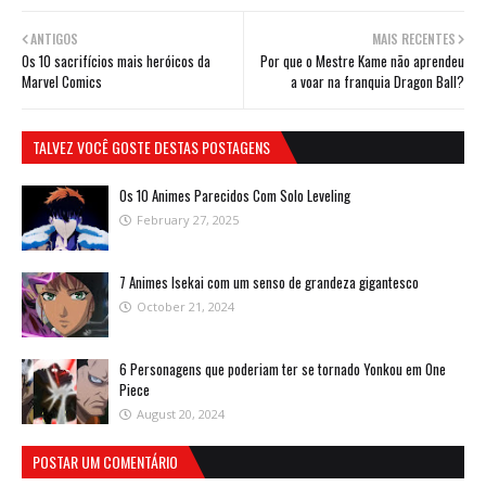
ANTIGOS
MAIS RECENTES
Os 10 sacrifícios mais heróicos da
Por que o Mestre Kame não aprendeu
Marvel Comics
a voar na franquia Dragon Ball?
TALVEZ VOCÊ GOSTE DESTAS POSTAGENS
Os 10 Animes Parecidos Com Solo Leveling
February 27, 2025
7 Animes Isekai com um senso de grandeza gigantesco
October 21, 2024
6 Personagens que poderiam ter se tornado Yonkou em One
Piece
August 20, 2024
POSTAR UM COMENTÁRIO