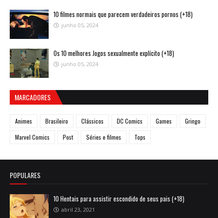
10 filmes normais que parecem verdadeiros pornos (+18)
junho 05, 2024
Os 10 melhores Jogos sexualmente explícito (+18)
junho 05, 2024
MARCADORES
Animes
Brasileiro
Clássicos
DC Comics
Games
Gringo
Marvel Comics
Post
Séries e filmes
Tops
POPULARES
10 Hentais para assistir escondido de seus pais (+18)
abril 23, 2021