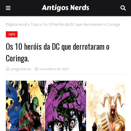
Página inicial
Tops
Os 10 heróis da DC que derrotaram o Coringa.
TOPS
Os 10 heróis da DC que derrotaram o
Coringa.
antigosnerds
novembro 09, 2021