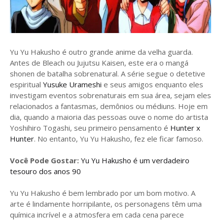
Yu Yu Hakusho é outro grande anime da velha guarda.
Antes de Bleach ou Jujutsu Kaisen, este era o mangá
shonen de batalha sobrenatural. A série segue o detetive
espiritual
Yusuke Urameshi
e seus amigos enquanto eles
investigam eventos sobrenaturais em sua área, sejam eles
relacionados a fantasmas, demônios ou médiuns. Hoje em
dia, quando a maioria das pessoas ouve o nome do artista
Yoshihiro Togashi, seu primeiro pensamento é
Hunter x
Hunter
. No entanto, Yu Yu Hakusho, fez ele ficar famoso.
Você Pode Gostar:
Yu Yu Hakusho é um verdadeiro
tesouro dos anos 90
Yu Yu Hakusho é bem lembrado por um bom motivo. A
arte é lindamente horripilante, os personagens têm uma
química incrível e a atmosfera em cada cena parece