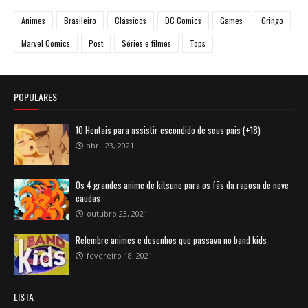
Animes
Brasileiro
Clássicos
DC Comics
Games
Gringo
Marvel Comics
Post
Séries e filmes
Tops
POPULARES
10 Hentais para assistir escondido de seus pais (+18)
abril 23, 2021
Os 4 grandes anime de kitsune para os fãs da raposa de nove
caudas
outubro 23, 2021
Relembre animes e desenhos que passava no band kids
fevereiro 18, 2021
LISTA