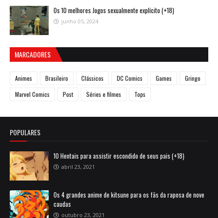
Os 10 melhores Jogos sexualmente explícito (+18)
junho 05, 2024
MARCADORES
Animes
Brasileiro
Clássicos
DC Comics
Games
Gringo
Marvel Comics
Post
Séries e filmes
Tops
POPULARES
10 Hentais para assistir escondido de seus pais (+18)
abril 23, 2021
Os 4 grandes anime de kitsune para os fãs da raposa de nove
caudas
outubro 23, 2021