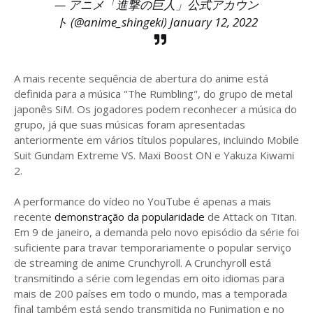
— アニメ「進撃の巨人」公式アカウン
ト (@anime_shingeki)
January 12, 2022
A mais recente sequência de abertura do anime está
definida para a música "The Rumbling", do grupo de metal
japonês SiM. Os jogadores podem reconhecer a música do
grupo, já que suas músicas foram apresentadas
anteriormente em vários títulos populares, incluindo Mobile
Suit Gundam Extreme VS. Maxi Boost ON e Yakuza Kiwami
2.
A performance do vídeo no YouTube é apenas a mais
recente
demonstração da popularidade
de Attack on Titan.
Em 9 de janeiro, a demanda pelo novo episódio da série foi
suficiente para travar temporariamente o popular serviço
de streaming de anime Crunchyroll. A Crunchyroll está
transmitindo a série com legendas em oito idiomas para
mais de 200 países em todo o mundo, mas a temporada
final também está sendo transmitida no Funimation e no