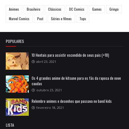
Animes
Brasileiro
Clássicos
DC Comics
Games
Gringo
Marvel Comics
Post
Séries e filmes
Tops
POPULARES
10 Hentais para assistir escondido de seus pais (+18)
abril 23, 2021
Os 4 grandes anime de kitsune para os fãs da raposa de nove
caudas
outubro 23, 2021
Relembre animes e desenhos que passava no band kids
fevereiro 18, 2021
LISTA