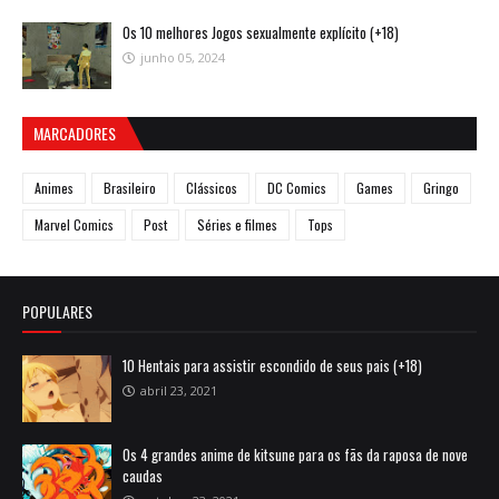
Os 10 melhores Jogos sexualmente explícito (+18)
junho 05, 2024
MARCADORES
Animes
Brasileiro
Clássicos
DC Comics
Games
Gringo
Marvel Comics
Post
Séries e filmes
Tops
POPULARES
10 Hentais para assistir escondido de seus pais (+18)
abril 23, 2021
Os 4 grandes anime de kitsune para os fãs da raposa de nove
caudas