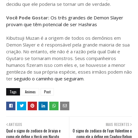
decidiu que ele poderia se tornar um de verdade.
Você Pode Gostar:
Os três grandes de Demon Slayer
provam que têm potencial de ser Hashiras
Kibutsuji Muzan é a origem de todos os demônios em
Demon Slayer e é responsável pela grande maioria de sua
criação. No entanto, ele não é a razão pela qual Daki e
Gyutaro se tornaram monstros. Seus companheiros
humanos fizeram isso com eles e, se houvesse a menor
gentileza de sua própria espécie, esses irmãos podem não
ter
seguido o caminho que seguiram
.
Tags
Animes
Post
ANTIGOS
MAIS RECENTES
Qual o signo do zodíaco de Jiraiya e
O signo do zodíaco de Faye Valentine e
como ele define o Herói em Naruto
como ele a define em Cowboy Bebop