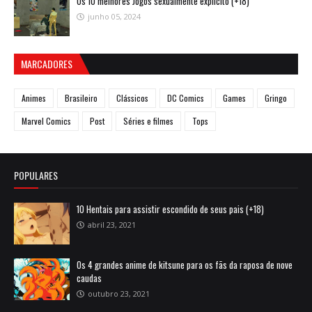
Os 10 melhores Jogos sexualmente explícito (+18)
junho 05, 2024
MARCADORES
Animes
Brasileiro
Clássicos
DC Comics
Games
Gringo
Marvel Comics
Post
Séries e filmes
Tops
POPULARES
10 Hentais para assistir escondido de seus pais (+18)
abril 23, 2021
Os 4 grandes anime de kitsune para os fãs da raposa de nove
caudas
outubro 23, 2021