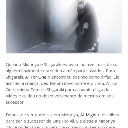
Quando Midoriya e Shigaraki estavam no nível mais baixo,
alguém finalmente estendeu a mão para salvá-los. Para
Shigaraki,
All For One
o encontrou sozinho como órfão. Ele
acolheu a criança, deu-lhe um novo nome e o criou. All For
One treinou Tomura Shigaraki para assumir a Liga dos
Vilões e cuidou do desenvolvimento do menino em seu
sucessor.
Depois de ver potencial em Midoriya,
All Might
o escolheu
para ser o sucessor de One For All. Ele disse a Midoriya
"Você poderia ser um herói" e começou a treiná-lo para