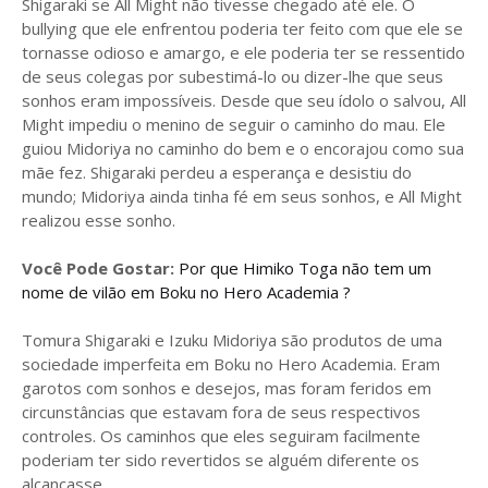
Shigaraki se All Might não tivesse chegado até ele. O
bullying que ele enfrentou poderia ter feito com que ele se
tornasse odioso e amargo, e ele poderia ter se ressentido
de seus colegas por subestimá-lo ou dizer-lhe que seus
sonhos eram impossíveis. Desde que seu ídolo o salvou, All
Might impediu o menino de seguir o caminho do mau. Ele
guiou Midoriya no caminho do bem e o encorajou como sua
mãe fez. Shigaraki perdeu a esperança e desistiu do
mundo; Midoriya ainda tinha fé em seus sonhos, e All Might
realizou esse sonho.
Você Pode Gostar:
Por que Himiko Toga não tem um
nome de vilão em Boku no Hero Academia ?
Tomura Shigaraki e Izuku Midoriya são produtos de uma
sociedade imperfeita em Boku no Hero Academia. Eram
garotos ​​com sonhos e desejos, mas foram feridos em
circunstâncias que estavam fora de seus respectivos
controles. Os caminhos que eles seguiram facilmente
poderiam ter sido revertidos se alguém diferente os
alcançasse.