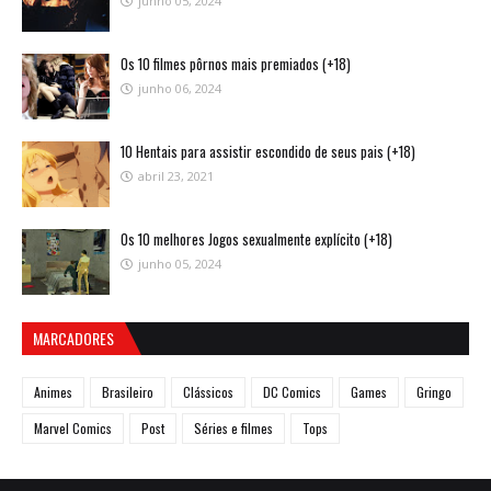
junho 05, 2024
Os 10 filmes pôrnos mais premiados (+18)
junho 06, 2024
10 Hentais para assistir escondido de seus pais (+18)
abril 23, 2021
Os 10 melhores Jogos sexualmente explícito (+18)
junho 05, 2024
MARCADORES
Animes
Brasileiro
Clássicos
DC Comics
Games
Gringo
Marvel Comics
Post
Séries e filmes
Tops