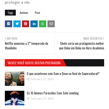
proteger a vila.
Tags
Animes
Post
ANTIGOS
MAIS RECENTES
Netflix anunciou a 2° temporada de
Shoto seria um protagonista melhor
Wandinha
que Deku em Boku no Hero Academia
TALVEZ VOCÊ GOSTE DESTAS POSTAGENS
O que aconteceu com Sam e Dean no final de Supernatural?
February 27, 2025
Os 10 Animes Parecidos Com Solo Leveling
February 27, 2025