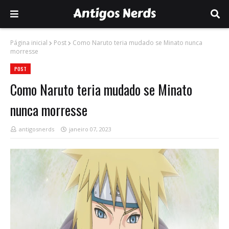
Página inicial
Post
Como Naruto teria mudado se Minato nunca
morresse
POST
Como Naruto teria mudado se Minato
nunca morresse
antigosnerds
janeiro 07, 2023