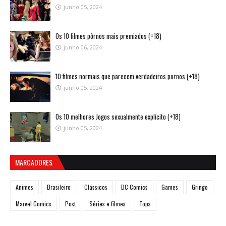
junho 05, 2024
Os 10 filmes pôrnos mais premiados (+18)
junho 06, 2024
10 filmes normais que parecem verdadeiros pornos (+18)
junho 05, 2024
Os 10 melhores Jogos sexualmente explícito (+18)
junho 05, 2024
MARCADORES
Animes
Brasileiro
Clássicos
DC Comics
Games
Gringo
Marvel Comics
Post
Séries e filmes
Tops