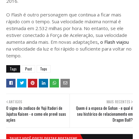
2016.
O Flash é outro personagem que continua a ficar mais
rápido com o tempo. Sua velocidade máxima normal é
estimada em 2.532 milhas por hora. No entanto, se ele
estiver conectado à Força de Aceleração, sua velocidade
aumenta ainda mais. Em novas adaptações
, o Flash viajou
na velocidade da luz e foi rápido o suficiente para voltar no
tempo.
Tags
Post
Tops
ANTIGOS
MAIS RECENTES
O signo do zodíaco de Yuji Itadori de
Quem é a esposa de Gohan - e qual é
Jujutsu Kaisen - e como ele prevê suas
seu histórico de relacionamento em
ações
Dragon Ball?
TALVEZ VOCÊ GOSTE DESTAS POSTAGENS