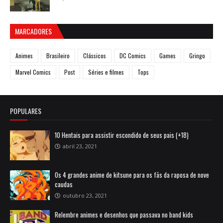
MARCADORES
Animes
Brasileiro
Clássicos
DC Comics
Games
Gringo
Marvel Comics
Post
Séries e filmes
Tops
POPULARES
10 Hentais para assistir escondido de seus pais (+18)
abril 23, 2021
Os 4 grandes anime de kitsune para os fãs da raposa de nove
caudas
outubro 23, 2021
Relembre animes e desenhos que passava no band kids